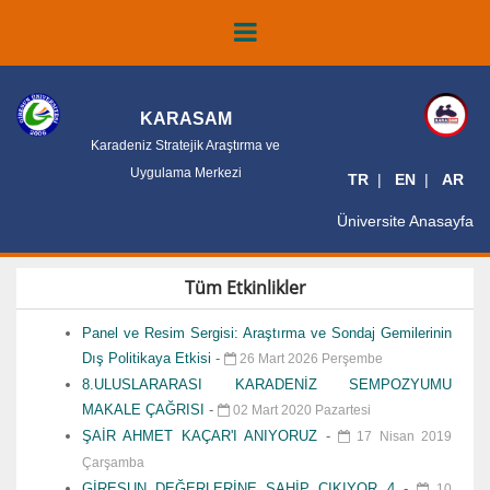
KARASAM
Karadeniz Stratejik Araştırma ve
Uygulama Merkezi
TR
EN
AR
Üniversite Anasayfa
Tüm Etkinlikler
Panel ve Resim Sergisi: Araştırma ve Sondaj Gemilerinin
Dış Politikaya Etkisi
-
26 Mart 2026 Perşembe
8.ULUSLARARASI KARADENİZ SEMPOZYUMU
MAKALE ÇAĞRISI
-
02 Mart 2020 Pazartesi
ŞAİR AHMET KAÇAR'I ANIYORUZ
-
17 Nisan 2019
Çarşamba
GİRESUN DEĞERLERİNE SAHİP ÇIKIYOR 4
-
10