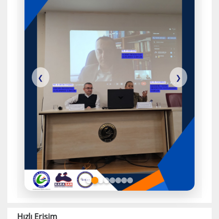
❮
❯
Hızlı Erişim